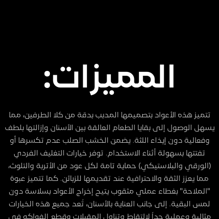
المميزات:
تتميز هذه الأعواد بتصميمها المدبب بدقة من كلا الطرفين، مما
يسهل الوصول إلى بقايا الطعام العالقة بين الأسنان وإزالتها بلطف
وفعالية دون إيذاء اللثة. يضمن الخشب الصلب عدم تكسرها أو
تفتتها بسهولة أثناء الاستخدام. توفر خيارات التغليف الفردي
(الورقي والبلاستيكي) حماية تامة لكل عود من الأتربة والتلوث،
مما يعزز الثقة والاحترافية عند تقديمها للزبائن. كما تتميز عبوة
"الملاحة" بغطاء عملي مثقوب يتيح إخراج الأعواد بسلاسة دون
لمس البقية. إلى جانب العناية بالأسنان، تُعد جميع هذه الخيارات
مثالية وعملية جداً لالتقاط وتناول المقبلات وقطع الفواكه في