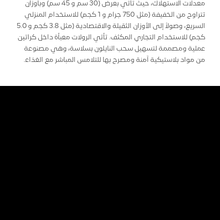
معدلات الاستهلاك، حيث تأتي بعرض (30 سم و 45 سم) وبأوزان
تتراوح من الخفيفة (مثل 750 جرام و 1 كجم) للاستخدام المنزلي
السريع، وصولاً إلى الأوزان الثقيلة والاقتصادية (مثل 3.8 كجم و 5.0
كجم) للاستخدام التجاري المكثف. تأتي الرولات معبأة داخل كراتين
عملية ومصممة لتسهيل سحب النايلون بسلاسة، وهي مصنوعة
من مواد بلاستيكية آمنة ومصرح بها للتلامس المباشر مع الغذاء.