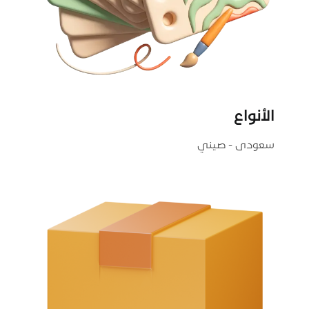
الأنواع
سعودى - صيني