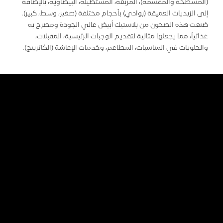
(المسطحة والمقسمة)، المربعة، المستطيلة، البيضاوية، بالإضافة
إلى الزبديات العميقة (بوادي) بأحجام مختلفة (صغير، وسط، كبير).
صُنعت هذه الصحون من بلاستيك أبيض عالي الجودة ومصرح به
غذائياً، مما يجعلها مثالية لتقديم الوجبات الرئيسية، المقبلات،
والحلويات في المناسبات، المطاعم، وخدمات الإعاشة (الكاترينج).