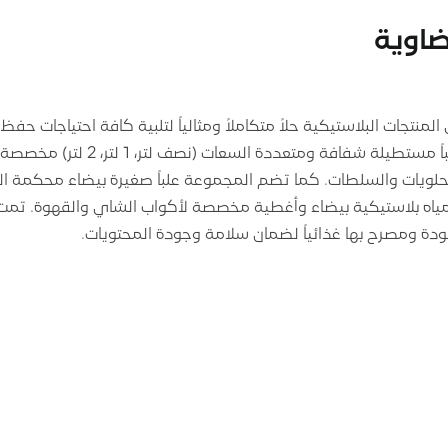
ضاوية
منتجات البلاستيكية حلاً متكاملاً ومثالياً لتلبية كافة احتياجات حفظ
والمشروبات. تشمل التشكيلة علباً مستطي
حلويات والسلطات. كما تضم المجموعة علباً صغيرة بيضاء محكمة ال
ب مياه بلاستيكية بيضاء وأغطية مخصصة لأكواب الشاي والقهوة. تم
ودة ومصرح بها غذائياً لضمان سلامة وجودة المحتويات.