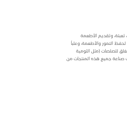
، تعبئة، وتقديم الأطعمة
لة شفافة ومتعددة السعات (نصف لتر، 1 لتر، 2 لتر) مخصصة لحفظ التمور والأطعمة، وعلباً
غلق للصلصات (مثل الثومية
ت صناعة جميع هذه المنتجات من