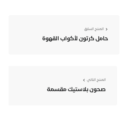
المنتج السابق
ﺣﺎﻣل ﻛرﺗون ﻷﻛواب اﻟﻘﮭوة
المنتج التالي
صحون بلاستيك مقسمة