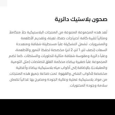
صحون بلاستيك دائرية
تُعد هذه المجموعة المتنوعة من المنتجات البلاستيكية حلاً متكاملاً
ومثالياً لتلبية كافة احتياجات حفظ، تعبئة، وتقديم الأطعمة
والمشروبات. تشمل التشكيلة علباً مستطيلة شفافة ومتعددة
السعات (نصف لتر، 1 لتر، 2 لتر) مخصصة لحفظ التمور والأطعمة،
وعلباً دائرية ومقوسة شفافة مثالية للحلويات والسلطات. كما تضم
المجموعة علباً صغيرة بيضاء محكمة الغلق للصلصات (مثل الثومية
والمقبلات)، بالإضافة إلى أكواب مياه بلاستيكية بيضاء وأغطية
مخصصة لأكواب الشاي والقهوة. تمت صناعة جميع هذه المنتجات
من مواد بلاستيكية عملية وعالية الجودة ومصرح بها غذائياً لضمان
سلامة وجودة المحتويات.