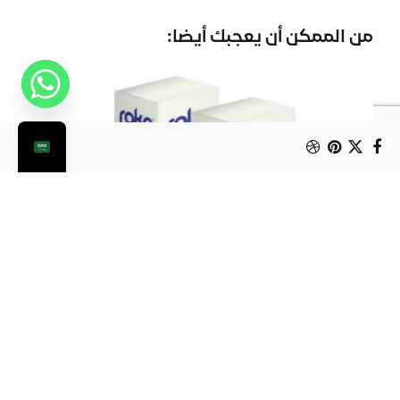
من الممكن أن يعجبك أيضا:
رول تغليف روكا حجم كبير
بلاستيك