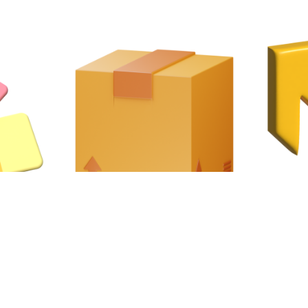
الكمية في الكرتونة
الألوان 
25 قطعة × 12 باكيت = 300 قطعة /
كرافت بني، 
500 مل، 750 مل، 1000 مل، 1300 مل،
كرتونة