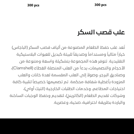
علب قصب السكر
تُعد علب حفظ الطعام المصنوعة من ألياف قصب السكر (الباجاس)
خياراً مثالياً ومستداماً وصديقاً للبيئة كبديل للعبوات البلاستيكية
التقليدية. تتوفر هذه المجموعة بتشكيلة واسعة ومتنوعة من
الأحجام والتصميمات، بدءاً من العلب المتصلة الغطاء (Clamshell)،
وصناديق البرجر، وصولاً إلى العلب المقسمة لعدة خانات والعلب
المزودة بأغطية شفافة محكمة. تم تصميمها خصيصاً لتلبية كافة
احتياجات المطاعم، وخدمات الطلبات الخارجية (التيك أواي)،
وشركات تقديم الطعام (الكاترينج)، لتقديم وحفظ الوجبات الساخنة
والباردة بطريقة احترافية، صحية، وعصرية.