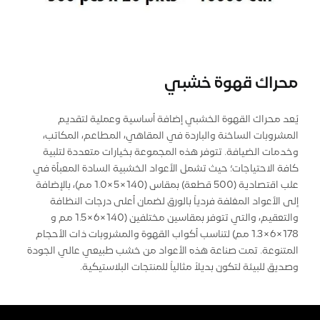
محراك قهوة خشبي
يُعد محراك القهوة الخشبي إضافة أساسية وعملية لتقديم
المشروبات الساخنة والباردة في المقاهي، المطاعم، المكاتب،
وخدمات الضيافة. تتوفر هذه المجموعة بخيارات متعددة لتلبية
كافة الاحتياجات؛ حيث تشمل الأعواد الخشبية السادة المعبأة في
علب اقتصادية (500 قطعة) بمقاس (140×5×1.0 مم)، بالإضافة
إلى الأعواد المغلفة فردياً بالورق لضمان أعلى درجات النظافة
والتعقيم، والتي تتوفر بمقاسين مختلفين (140×6×1.5 مم و
178×6×1.3 مم) لتناسب أكواب القهوة والمشروبات ذات الأحجام
المتنوعة. تمت صناعة هذه الأعواد من خشب طبيعي عالي الجودة
وصديق للبيئة لتكون بديلاً مثالياً للمنتجات البلاستيكية.