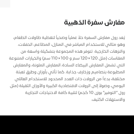
مفارش سفرة الذهبية
يُعد رول مفارش السفرة حلاً عملياً وصحياً لتغطية طاولات الطعام،
وهو مثالي للاستخدام المباشر في المنازل، المطاعم، الحفلات،
والنزهات الخارجية. تتوفر هذه المجموعة بتشكيلة واسعة من
المقاسات (مثل 120×120 سم و 100×110 سم) والخيارات المتنوعة
التي تشمل المفارش البيضاء السادة، المفارش الملونة، والمفارش
المطبوعة بتصاميم وزخارف جذابة. كما تأتي بأوزان وطرق تعبئة
مختلفة، بدءاً من الرولات ذات العدد المحدود للاستخدام العائلي
اليومي، وصولاً إلى الرولات الاقتصادية الكبيرة والأوزان الثقيلة (مثل
رول “التوفير” بوزن 10 كجم) لتلبية كافة الاحتياجات التجارية
والاستهلاك الكثيف.