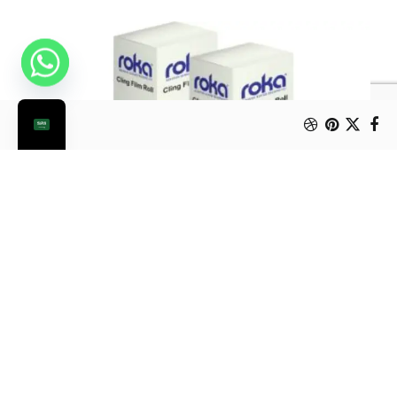
رول تغليف روكا حجم كبير
بلاستيك