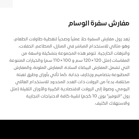
مفارش سفرة الوسام
يُعد رول مفارش السفرة حلاً عملياً وصحياً لتغطية طاولات الطعام،
وهو مثالي للاستخدام المباشر في المنازل، المطاعم، الحفلات،
والنزهات الخارجية. تتوفر هذه المجموعة بتشكيلة واسعة من
المقاسات (مثل 120×120 سم و 100×110 سم) والخيارات المتنوعة
التي تشمل المفارش البيضاء السادة، المفارش الملونة، والمفارش
المطبوعة بتصاميم وزخارف جذابة. كما تأتي بأوزان وطرق تعبئة
مختلفة، بدءاً من الرولات ذات العدد المحدود للاستخدام العائلي
اليومي، وصولاً إلى الرولات الاقتصادية الكبيرة والأوزان الثقيلة (مثل
رول “التوفير” بوزن 10 كجم) لتلبية كافة الاحتياجات التجارية
والاستهلاك الكثيف.