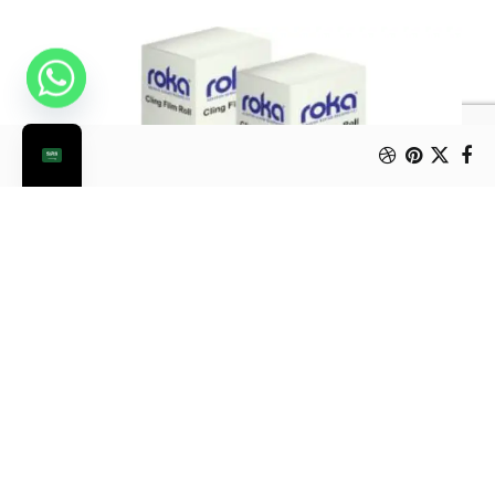
رول تغليف روكا حجم كبير
بلاستيك