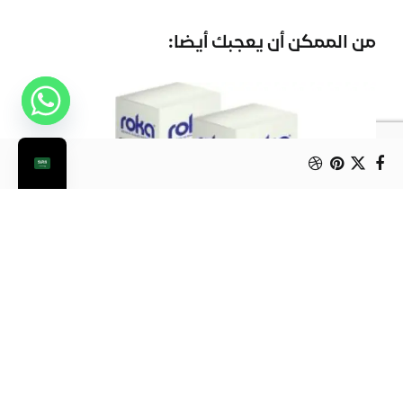
من الممكن أن يعجبك أيضا:
رول تغليف روكا حجم كبير
بلاستيك