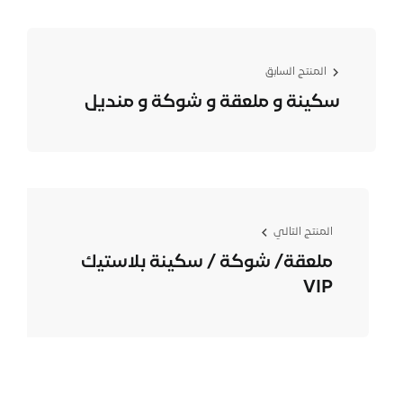
المنتج السابق
سكينة و ملعقة و شوكة و منديل
المنتج التالي
ﻣﻠﻌﻘﺔ/ ﺷﻮﻛﺔ / ﺳﻜﻴﻨﺔ ﺑﻼﺳﺘﻴك
VIP