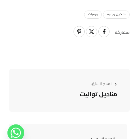
منادیل ورقیة
ورقيات
مشاركة
المنتج السابق
منادیل تواليت