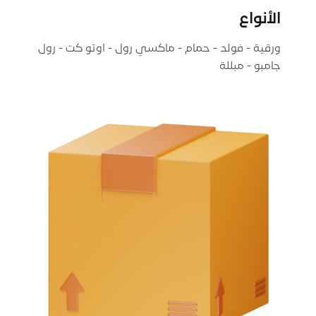
الأنواع
ورقية - فولد - حمام - ماكسي رول - اوتو كت - رول
جامبو - مبللة