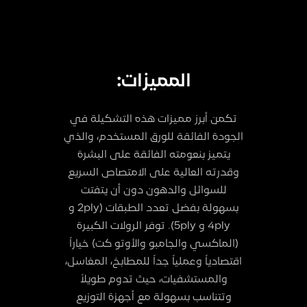
المميزات:
تكمن أبرز مميزات هذه التشكيلة في
الجودة الفائقة للورق المستخدم، والذي
يتميز بنعومته الفائقة على البشرة
وقدرته العالية على الامتصاص السريع
للسوائل والدهون دون أن يتفتت
بسهولة بفضل تعدد الطبقات (2ply و
4ply و 5ply). توفر الرولات الكبيرة
(الماكسي والجامبو والأوتو كت) خياراً
اقتصادياً وعملياً جداً للمطابخ، المغاسل،
والمستشفيات، حيث تدوم طويلاً
وتتناسب بسهولة مع أجهزة التوزيع