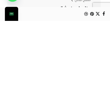
المنتج التالي
منادیل منعشة
من الممكن أن يعجبك أيضا: