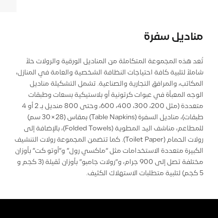
منادیل سفرة
تُعد هذه المجموعة المتكاملة من المناديل الورقية والرولات حلاً
شاملاً لتلبية كافة احتياجات النظافة الشخصية والعامة في المنازل،
المكاتب، والمرافق التجارية والصناعية. تشمل التشكيلة مناديل
الوجه المعبأة في عبوات كرتونية أو بلاستيكية بسعات وطبقات
متعددة (مثل 200، 300، 400، 600، وحتى 800 منديل بـ 2 أو 4
طبقات)، مناديل السفرة (Table Napkins) بمقاس (28×30 سم)
للمطاعم، مناشف اليد المطوية (Folded Towels)، بالإضافة إلى
رولات الحمام (Toilet Paper). كما تتضمن المجموعة رولات التنشيف
الكبيرة متعددة الاستخدامات مثل “ماكسي رول” و”أوتو كت” بأوزان
مختلفة تصل إلى 900 جرام، و”رولات جامبو” بأوزان ثقيلة (3 كجم و
5 كجم) لتلبية متطلبات الاستهلاك الكثيف.