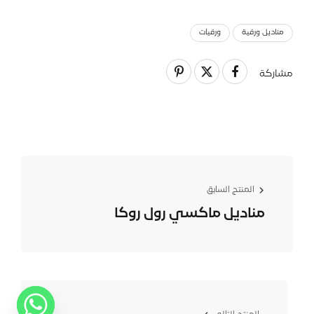
منادیل ورقیة
ورقيات
مشاركة
المنتج السابق
منادیل ماكسي رول روكا