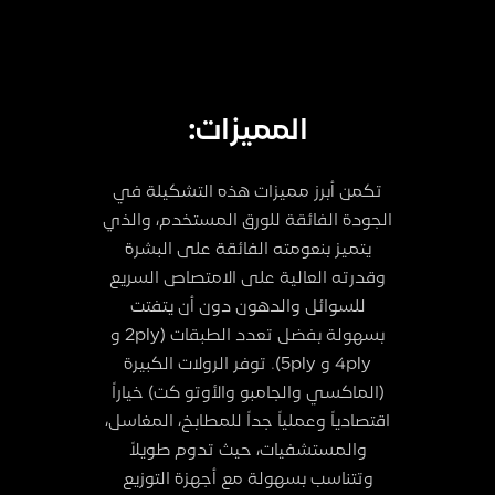
المميزات:
تكمن أبرز مميزات هذه التشكيلة في
الجودة الفائقة للورق المستخدم، والذي
يتميز بنعومته الفائقة على البشرة
وقدرته العالية على الامتصاص السريع
للسوائل والدهون دون أن يتفتت
بسهولة بفضل تعدد الطبقات (2ply و
4ply و 5ply). توفر الرولات الكبيرة
(الماكسي والجامبو والأوتو كت) خياراً
اقتصادياً وعملياً جداً للمطابخ، المغاسل،
والمستشفيات، حيث تدوم طويلاً
وتتناسب بسهولة مع أجهزة التوزيع