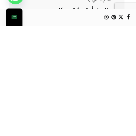
المنتج التالي
منادیل أوتو كت روكا
من الممكن أن يعجبك أيضا: