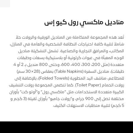
منادیل ماكسي رول كيو إس
تُعد هذه المجموعة المتكاملة من المناديل الورقية والرولات حلاً
شاملاً لتلبية كافة احتياجات النظافة الشخصية والعامة في المنازل،
المكاتب، والمرافق التجارية والصناعية. تشمل التشكيلة مناديل
الوجه المعبأة في عبوات كرتونية أو بلاستيكية بسعات وطبقات
متعددة (مثل 200، 300، 400، 600، وحتى 800 منديل بـ 2 أو 4
طبقات)، مناديل السفرة (Table Napkins) بمقاس (28×30 سم)
للمطاعم، مناشف اليد المطوية (Folded Towels)، بالإضافة إلى
رولات الحمام (Toilet Paper). كما تتضمن المجموعة رولات التنشيف
الكبيرة متعددة الاستخدامات مثل “ماكسي رول” و”أوتو كت” بأوزان
مختلفة تصل إلى 900 جرام، و”رولات جامبو” بأوزان ثقيلة (3 كجم و
5 كجم) لتلبية متطلبات الاستهلاك الكثيف.