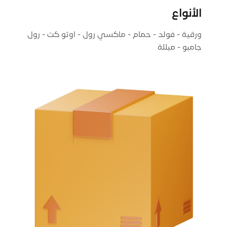
الأنواع
ورقية - فولد - حمام - ماكسي رول - اوتو كت - رول
جامبو - مبللة