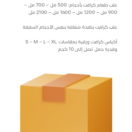
علب طعام كرافت بأحجام: 500 مل – 700 مل –
أكياس كرافت ورقية بمقاسات: S – M – L – XL
وقدرة حمل تصل إلى 10 كجم