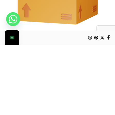
التغليف والكمية
علب السلطات: 300 قطعة لكل كرتون (25 قطعة ×
علب الوجبات (العادية والنافذة): 200 قطعة لكل
أكياس كرافت: تعبئة حسب الوزن 10 كجم للعبوة