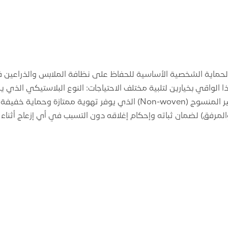
لحماية الشخصية الأساسية للحفاظ على نظافة الملابس والذراعين في 
 الواقي بخيارين لتلبية مختلف الاحتياجات: النوع البلاستيكي الذي 
بشكل كامل، والنوع القماشي غير المنسوج (Non-woven) الذي يوفر تهو
مرفق) لضمان ثباته وإحكام إغلاقه دون التسبب في أي إزعاج أثناء ا