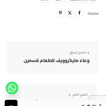
مشاركة
المنتج السابق
وﻋﺎء ﻣﺎﯾﻛرووﯾف ﻟﻠطﻌﺎم ﻗﺳﻣﯾن
المنتج التالي
وﻋﺎء ﻣﯾﻛروﯾف ﻣﺳﺗطﯾل أﺳود 2