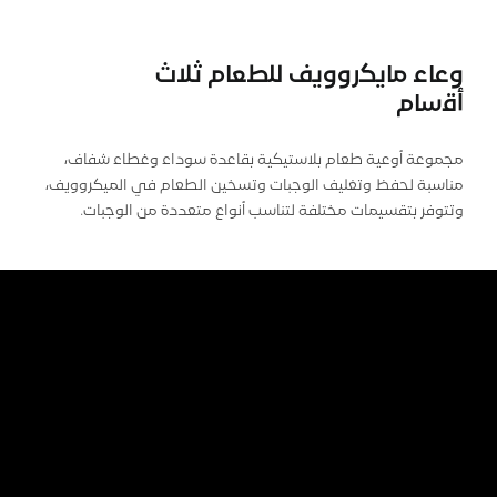
وﻋﺎء ﻣﺎﯾﻛرووﯾف ﻟﻠطﻌﺎم ﺛﻼث
أﻗﺳﺎم
مجموعة أوعية طعام بلاستيكية بقاعدة سوداء وغطاء شفاف،
مناسبة لحفظ وتغليف الوجبات وتسخين الطعام في الميكروويف،
وتتوفر بتقسيمات مختلفة لتناسب أنواع متعددة من الوجبات.