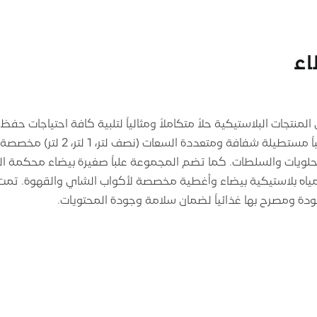
ﺎء
منتجات البلاستيكية حلاً متكاملاً ومثالياً لتلبية كافة احتياجات حفظ
والمشروبات. تشمل التشكيلة علباً مستطي
حلويات والسلطات. كما تضم المجموعة علباً صغيرة بيضاء محكمة ال
ب مياه بلاستيكية بيضاء وأغطية مخصصة لأكواب الشاي والقهوة. تم
ودة ومصرح بها غذائياً لضمان سلامة وجودة المحتويات.