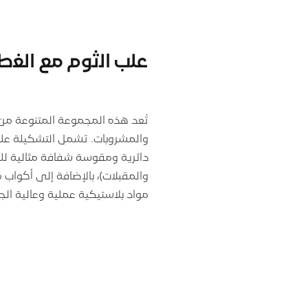
ﻋﻠب اﻟﺛوم ﻣﻊ اﻟﻐط
تُعد هذه المجموعة المتنوعة من ال
دائرية ومقوسة شفافة مثالية لل
والمقبلات)، بالإضافة إلى أكوا
مواد بلاستيكية عملية وعالية الج