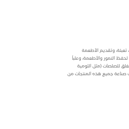
، تعبئة، وتقديم الأطعمة
لة شفافة ومتعددة السعات (نصف لتر، 1 لتر، 2 لتر) مخصصة لحفظ التمور والأطعمة، وعلباً
غلق للصلصات (مثل الثومية
ت صناعة جميع هذه المنتجات من