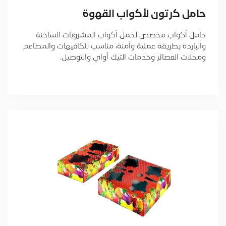
ﺣﺎﻣل ﻛرﺗون ﻷﻛواب اﻟﻘﮭوة
حامل أكواب مخصص لحمل أكواب المشروبات الساخنة
والباردة بطريقة عملية وآمنة، مناسب للكافيهات والمطاعم
ومحلات العصائر وخدمات التيك أواي والتوصيل.