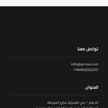
تواصل معنا
info@qs-ksa.com
966562222451+
العنوان
الدمام – حيّ الفخريّة، شارع الشوْعَلة