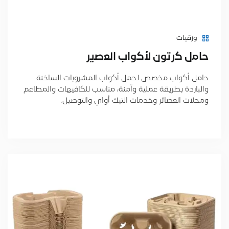
ورقيات
ﺣﺎﻣل ﻛرﺗون ﻷﻛواب اﻟﻌﺻﯾر
حامل أكواب مخصص لحمل أكواب المشروبات الساخنة
والباردة بطريقة عملية وآمنة، مناسب للكافيهات والمطاعم
ومحلات العصائر وخدمات التيك أواي والتوصيل.