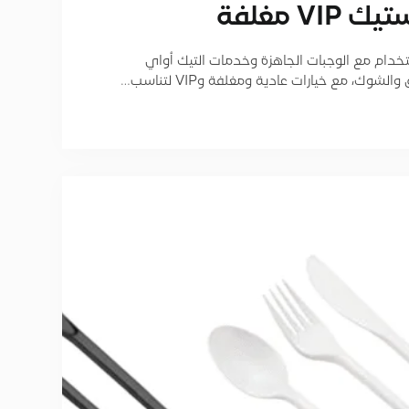
 ﻣﻐﻠﻔﺔ
خدام مع الوجبات الجاهزة وخدمات التيك أواي
ك، مع خيارات عادية ومغلفة وVIP لتناسب…