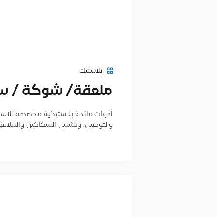
بلاستيك
ﻣﻠﻌﻘﺔ/ ﺷﻮﻛﺔ / ﺳﻜﻴ
أدوات مائدة بلاستيكية مخصصة للاست
والتوصيل، وتشمل السكاكين والملاعق والشو