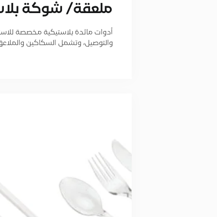
ﻣﻠﻌﻘﺔ/ ﺷﻮﻛﺔ ﺑﻼﺳﺘﻴﻚ VIP
أدوات مائدة بلاستيكية مخصصة للاست
والتوصيل، وتشمل السكاكين والملاعق والشو