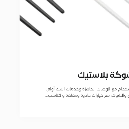
وﻛﺔ ﺑﻼﺳﺗﯾك
خدام مع الوجبات الجاهزة وخدمات التيك أواي
 والشوك، مع خيارات عادية ومغلفة و لتناسب…