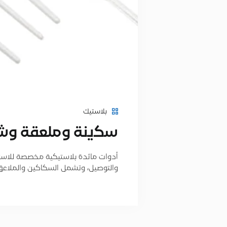
بلاستيك
ﺳﻛﯾﻧﺔ وﻣﻠﻌﻘﺔ وﺷ
أدوات مائدة بلاستيكية مخصصة للاست
والتوصيل، وتشمل السكاكين والملاعق