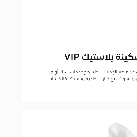
ﻨﺔ ﺑﻼﺳﺘﻴك VIP
خدام مع الوجبات الجاهزة وخدمات التيك أواي
ك، مع خيارات عادية ومغلفة وVIP لتناسب…