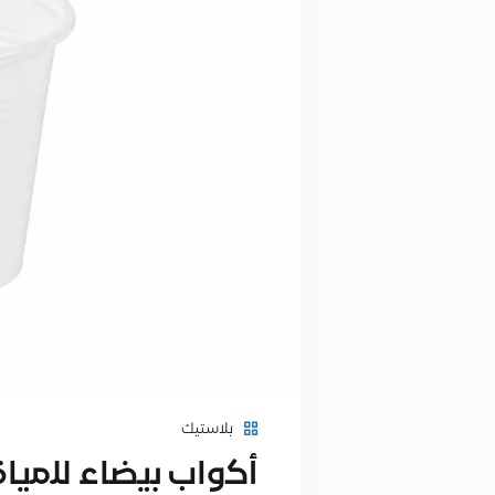
بلاستيك
أﻛواب ﺑﯾﺿﺎء ﻟﻠﻣﯾﺎة