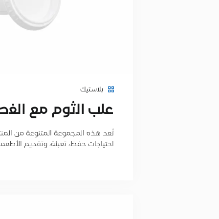
بلاستيك
ﻋﻠب اﻟﺛوم ﻣﻊ اﻟﻐط
تُعد هذه المجموعة المتنوعة من المنتجات
احتياجات حفظ، تعبئة، وتقديم الأطعم