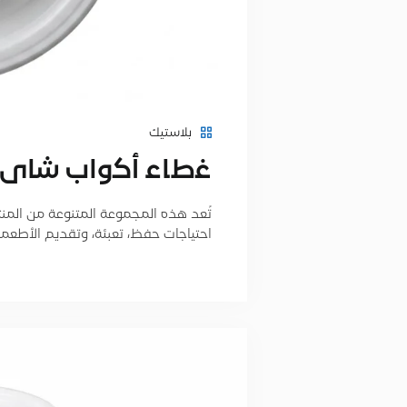
بلاستيك
ﻏطﺎء أﻛواب ﺷﺎى
تُعد هذه المجموعة المتنوعة من المنتجات
احتياجات حفظ، تعبئة، وتقديم الأطعم